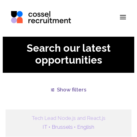
Search our latest
opportunities
Show filters
Clear all
English
Brussels
Walloon Brabant
Tech Lead Node.js and React.js
IT •
Brussels •
English