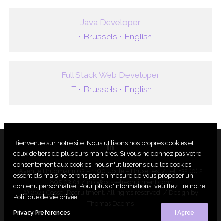
Java Developer
IT •
Brussels •
English
Full Stack Web Developer
IT •
Brussels •
English
Bienvenue sur notre site. Nous utilisons nos propres cookies et
ceux de tiers de plusieurs manières. Si vous ne donnez pas votre
consentement aux cookies, nous n'utiliserons que les cookies
Avenue Brugmann 63 – 1190 Uccle – Bruxelles / Tel: +32 (0) 2
essentiels mais ne serons pas en mesure de vous proposer un
895 03 01 /
info@cosselrecruitment.com
contenu personnalisé. Pour plus d'informations, veuillez lire notre
© 2021 Cossel Recruitment. All rights reserved. / Design by
Politique de vie privée.
Thomas Daems
Privacy Preferences
I Agree