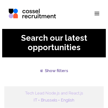
Search our latest
opportunities
Show filters
Clear all
Brussels
Paris
Remote
Tech Lead Node.js and React.js
IT •
Brussels •
English