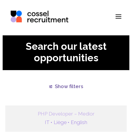
Search our latest
opportunities
Show filters
Clear all
Liege
Namur
Paris
Remote
PHP Developer – Medior
IT •
Liège •
English