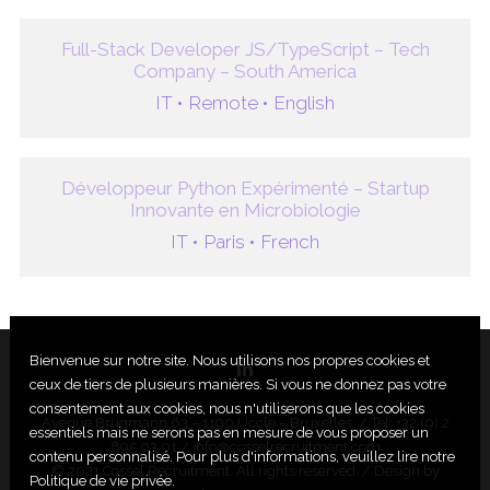
Full-Stack Developer JS/TypeScript – Tech
Company – South America
IT •
Remote •
English
Développeur Python Expérimenté – Startup
Innovante en Microbiologie
IT •
Paris •
French
Bienvenue sur notre site. Nous utilisons nos propres cookies et
ceux de tiers de plusieurs manières. Si vous ne donnez pas votre
consentement aux cookies, nous n'utiliserons que les cookies
Avenue Brugmann 63 – 1190 Uccle – Bruxelles / Tel: +32 (0) 2
essentiels mais ne serons pas en mesure de vous proposer un
895 03 01 /
info@cosselrecruitment.com
contenu personnalisé. Pour plus d'informations, veuillez lire notre
© 2021 Cossel Recruitment. All rights reserved. / Design by
Politique de vie privée.