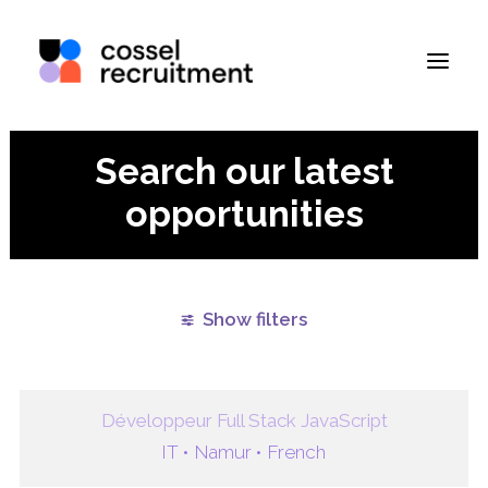
Search our latest
opportunities
Show filters
Clear all
IT
Namur
Paris
Remote
Développeur Full Stack JavaScript
IT •
Namur •
French