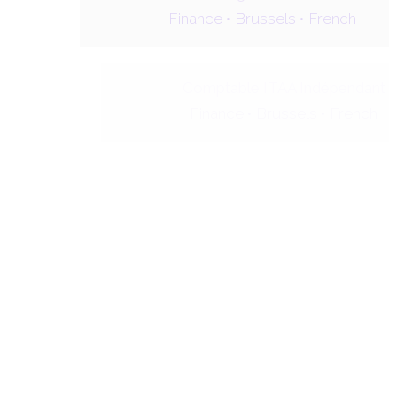
Finance •
Brussels •
French
Comptable ITAA Indépendant
Finance •
Brussels •
French
Comptable Senior Fiduciaire
Finance •
Brussels •
French
Comptable Medior Fiduciaire
Finance •
Brussels •
French
Junior Comptable Fiduciaire