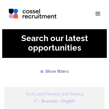
Search our latest
opportunities
Show filters
Clear all
Brussels
Paris
Walloon Brabant
Tech Lead Node.js and React.js
IT •
Brussels •
English