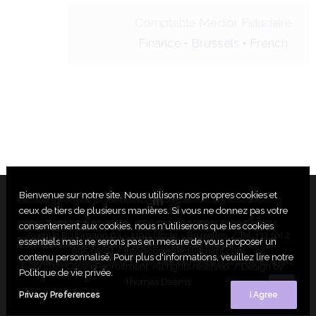
Comptable Medior Fiduciaire
Finance •
Brussels •
French
Junior Comptable Fiduciaire
Finance •
Brussels •
French
Bienvenue sur notre site. Nous utilisons nos propres cookies et
ceux de tiers de plusieurs manières. Si vous ne donnez pas votre
consentement aux cookies, nous n'utiliserons que les cookies
Avenue Brugmann 63 – 1190 Uccle – Bruxelles / Tel: +32 (0) 2
essentiels mais ne serons pas en mesure de vous proposer un
895 03 01 /
info@cosselrecruitment.com
contenu personnalisé. Pour plus d'informations, veuillez lire notre
© 2021 Cossel Recruitment. All rights reserved. / Design by
Politique de vie privée.
Thomas Daems
Privacy Preferences
I Agree