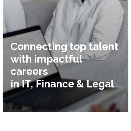
Connecting
top
talent
with
impactful
careers
in
IT,
Finance
&
Legal