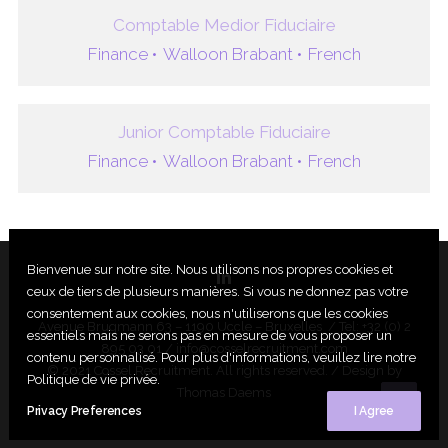
Comptable Medior Fiduciaire
Finance •
Walloon Brabant •
French
Junior Comptable Fiduciaire
Finance •
Walloon Brabant •
French
Bienvenue sur notre site. Nous utilisons nos propres cookies et
ceux de tiers de plusieurs manières. Si vous ne donnez pas votre
consentement aux cookies, nous n'utiliserons que les cookies
Avenue Brugmann 63 – 1190 Uccle – Bruxelles / Tel: +32 (0) 2
essentiels mais ne serons pas en mesure de vous proposer un
895 03 01 /
info@cosselrecruitment.com
contenu personnalisé. Pour plus d'informations, veuillez lire notre
© 2021 Cossel Recruitment. All rights reserved. / Design by
Politique de vie privée.
Thomas Daems
Privacy Preferences
I Agree