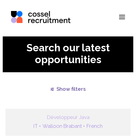
Search our latest
opportunities
Show filters
Clear all
Walloon Brabant
Développeur Java
IT •
Walloon Brabant •
French